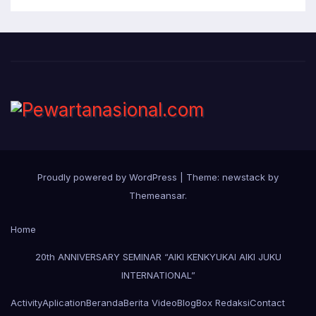
Proudly powered by WordPress
|
Theme: newstack by
Themeansar
.
Home
20th ANNIVERSARY SEMINAR “AIKI KENKYUKAI AIKI JUKU
INTERNATIONAL”
Activity
Aplication
Beranda
Berita Video
Blog
Box Redaksi
Contact