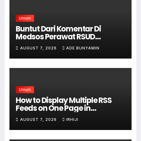
Umum
Buntut Dari Komentar Di
Medsos Perawat RSUD
Cicalengka Di Non Aktifkan
AUGUST 7, 2026
ADE BUNYAMIN
Umum
How to Display Multiple RSS
Feeds on One Page in
WordPress
AUGUST 7, 2026
IRHIJI