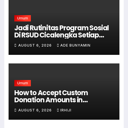
Umum
Jadi Rutinitas Program Sosial
Di RSUD Cicalengka Setiap
Bulan Gelar Sunatan Massal
AUGUST 6, 2026
ADE BUNYAMIN
Bagi Masyarakat Tidak
Mampu
Umum
How to Accept Custom
Donation Amounts in
WordPress with Stripe
AUGUST 6, 2026
IRHIJI