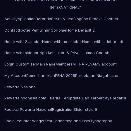
INTERNATIONAL”
Activity
Aplication
Beranda
Berita Video
Blog
Box Redaksi
Contact
Contact
Footer Pemulihan
Go
Home
Home Default 2
Home with 2 sidebar
Home with no sidebar
Home with sidebar left
Home with sidebar right
Kebijakan & Privasi
Laman Contoh
Login Customizer
Main Page
Members
MITRA PENA
My account
My Account
Pemulihan Iklan
PENA 2025
Percobaan Niagahoster
Pewarta Nasional
PewartaIndonesia.com | Berita Terupdate Dan Terpercaya
Redaksi
Redaksi Pewarta Nasional
Registration
Slider style 9
Social counter widget
Text Formatting and Lists
Typography