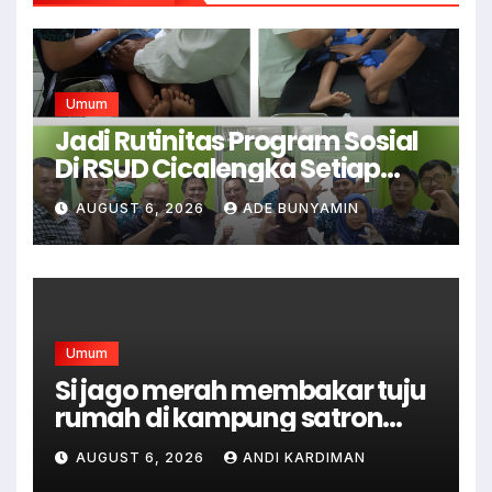
Umum
Jadi Rutinitas Program Sosial
Di RSUD Cicalengka Setiap
Bulan Gelar Sunatan Massal
AUGUST 6, 2026
ADE BUNYAMIN
Bagi Masyarakat Tidak
Mampu
Umum
Si jago merah membakar tuju
rumah di kampung satron
sodonghilir .
AUGUST 6, 2026
ANDI KARDIMAN