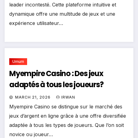
leader incontesté. Cette plateforme intuitive et
dynamique offre une multitude de jeux et une
expérience utilisateur…
Umum
Myempire Casino : Des jeux
adaptés à tous les joueurs?
MARCH 21, 2026
IRWAN
Myempire Casino se distingue sur le marché des
jeux d’argent en ligne grâce à une offre diversifiée
adaptée à tous les types de joueurs. Que l’on soit
novice ou joueur…