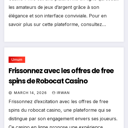
les amateurs de jeux d’argent grâce à son
élégance et son interface conviviale. Pour en
savoir plus sur cette plateforme, consultez…
Umum
Frissonnez avec les offres de free
spins de Robocat Casino
MARCH 14, 2026
IRWAN
Frissonnez d’excitation avec les offres de free
spins du robocat casino, une plateforme qui se
distingue par son engagement envers ses joueurs.
Ce casino en ligne propose une expérience