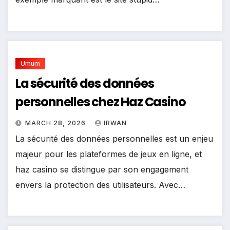
Umum
La sécurité des données
personnelles chez Haz Casino
MARCH 28, 2026
IRWAN
La sécurité des données personnelles est un enjeu
majeur pour les plateformes de jeux en ligne, et
haz casino se distingue par son engagement
envers la protection des utilisateurs. Avec…