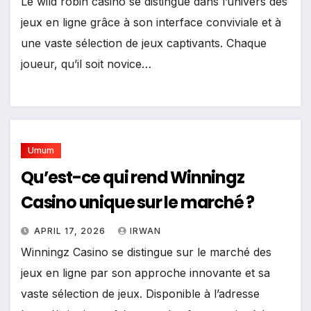
Le wild robin casino se distingue dans l’univers des
jeux en ligne grâce à son interface conviviale et à
une vaste sélection de jeux captivants. Chaque
joueur, qu’il soit novice…
Umum
Qu’est-ce qui rend Winningz
Casino unique sur le marché ?
APRIL 17, 2026
IRWAN
Winningz Casino se distingue sur le marché des
jeux en ligne par son approche innovante et sa
vaste sélection de jeux. Disponible à l’adresse