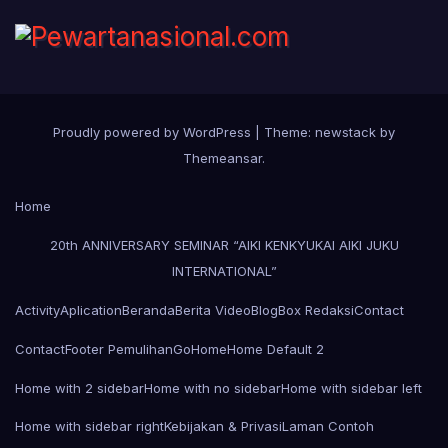
Proudly powered by WordPress
|
Theme: newstack by
Themeansar
.
Home
20th ANNIVERSARY SEMINAR “AIKI KENKYUKAI AIKI JUKU
INTERNATIONAL”
Activity
Aplication
Beranda
Berita Video
Blog
Box Redaksi
Contact
Contact
Footer Pemulihan
Go
Home
Home Default 2
Home with 2 sidebar
Home with no sidebar
Home with sidebar left
Home with sidebar right
Kebijakan & Privasi
Laman Contoh