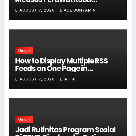
Cicalengka Di Non Aktifkan
AUGUST 7, 2026
ADE BUNYAMIN
Umum
How to Display Multiple RSS
Feeds on One Page in
WordPress
AUGUST 7, 2026
IRHIJI
Umum
Jadi Rutinitas Program Sosial