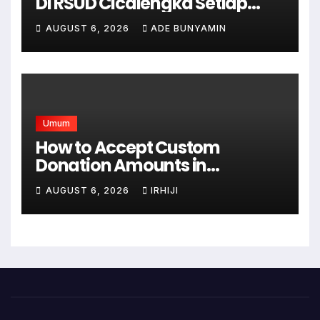
Di RSUD Cicalengka Setiap
Bulan Gelar Sunatan Massal
AUGUST 6, 2026
ADE BUNYAMIN
Bagi Masyarakat Tidak
Mampu
Umum
How to Accept Custom
Donation Amounts in
WordPress with Stripe
AUGUST 6, 2026
IRHIJI