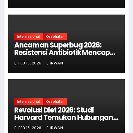
Bio-Metrik Real-Time
Internasional
Kesehatan
Ancaman Superbug 2026:
Resistensi Antibiotik Mencapai
Level Mengkhawatirkan di Asia
FEB 15, 2026
IRWAN
Tenggara
Internasional
Kesehatan
Revolusi Diet 2026: Studi
Harvard Temukan Hubungan
Erat Mikrobioma Usus dengan
FEB 15, 2026
IRWAN
Penyakit Jantung