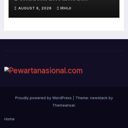
WordPress with Stripe
AUGUST 6, 2026
IRHIJI
Proudly powered by WordPress
|
Theme: newstack by
Themeansar
.
Home