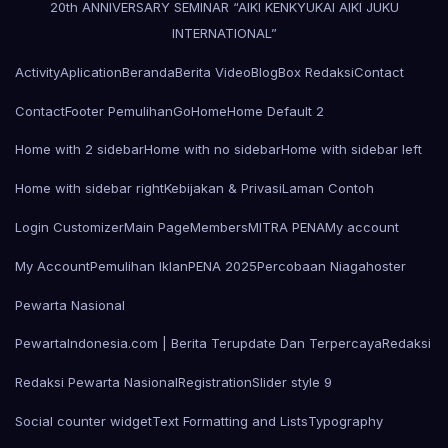
20th ANNIVERSARY SEMINAR “AIKI KENKYUKAI AIKI JUKU
INTERNATIONAL”
Activity
Aplication
Beranda
Berita Video
Blog
Box Redaksi
Contact
Contact
Footer Pemulihan
Go
Home
Home Default 2
Home with 2 sidebar
Home with no sidebar
Home with sidebar left
Home with sidebar right
Kebijakan & Privasi
Laman Contoh
Login Customizer
Main Page
Members
MITRA PENA
My account
My Account
Pemulihan Iklan
PENA 2025
Percobaan Niagahoster
Pewarta Nasional
PewartaIndonesia.com | Berita Terupdate Dan Terpercaya
Redaksi
Redaksi Pewarta Nasional
Registration
Slider style 9
Social counter widget
Text Formatting and Lists
Typography