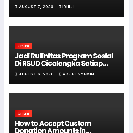
WordPress
AUGUST 7, 2026
IRHIJI
Umum
Jadi Rutinitas Program Sosial
Di RSUD Cicalengka Setiap
Bulan Gelar Sunatan Massal
AUGUST 6, 2026
ADE BUNYAMIN
Bagi Masyarakat Tidak
Mampu
Umum
How to Accept Custom
Donation Amounts in