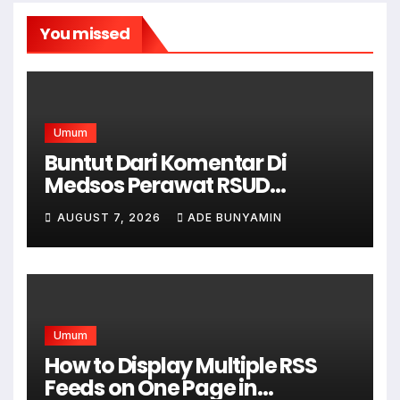
You missed
Umum
Buntut Dari Komentar Di
Medsos Perawat RSUD
Cicalengka Di Non Aktifkan
AUGUST 7, 2026
ADE BUNYAMIN
Umum
How to Display Multiple RSS
Feeds on One Page in