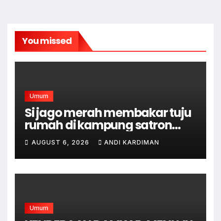
You missed
Umum
Si jago merah membakar tuju
rumah di kampung satron
sodonghilir .
AUGUST 6, 2026
ANDI KARDIMAN
Umum