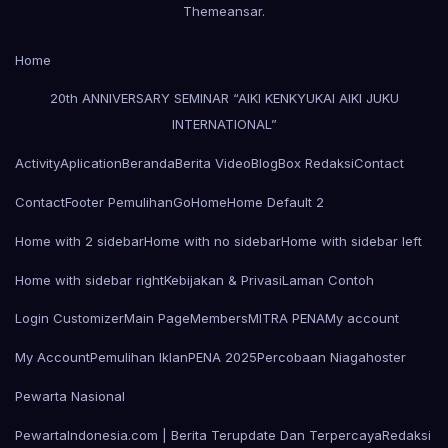
Themeansar
.
Home
20th ANNIVERSARY SEMINAR “AIKI KENKYUKAI AIKI JUKU
INTERNATIONAL”
Activity
Aplication
Beranda
Berita Video
Blog
Box Redaksi
Contact
Contact
Footer Pemulihan
Go
Home
Home Default 2
Home with 2 sidebar
Home with no sidebar
Home with sidebar left
Home with sidebar right
Kebijakan & Privasi
Laman Contoh
Login Customizer
Main Page
Members
MITRA PENA
My account
My Account
Pemulihan Iklan
PENA 2025
Percobaan Niagahoster
Pewarta Nasional
PewartaIndonesia.com | Berita Terupdate Dan Terpercaya
Redaksi