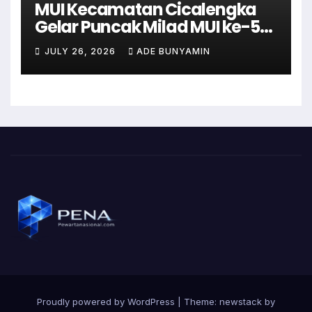
MUI Kecamatan Cicalengka
Gelar Puncak Milad MUI ke-51
dengan Tabligh Akbar
JULY 26, 2026
ADE BUNYAMIN
Proudly powered by WordPress
|
Theme: newstack by