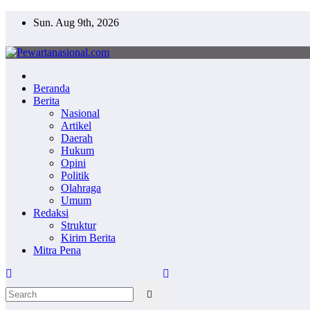
Sun. Aug 9th, 2026
Pewartanasional.com
Netizen Journalisme
Beranda
Berita
Nasional
Artikel
Daerah
Hukum
Opini
Politik
Olahraga
Umum
Redaksi
Struktur
Kirim Berita
Mitra Pena