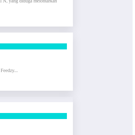
al N, yang diduga melontarkan
 Feedzy...