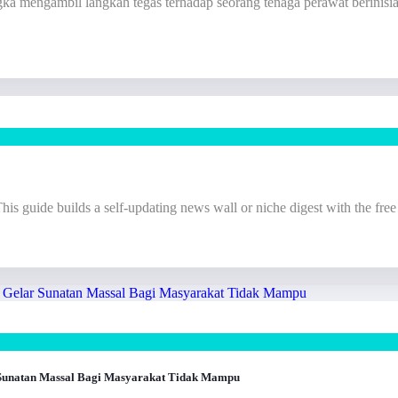
a mengambil langkah tegas terhadap seorang tenaga perawat berinisi
s guide builds a self-updating news wall or niche digest with the free
r Sunatan Massal Bagi Masyarakat Tidak Mampu