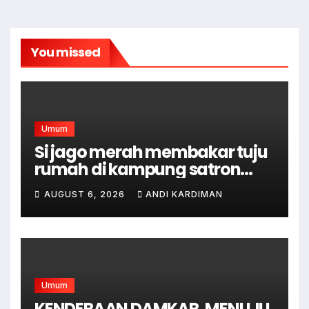
You missed
Umum
Si jago merah membakar tuju
rumah di kampung satron
sodonghilir .
AUGUST 6, 2026
ANDI KARDIMAN
Umum
KENDERAAN DAMKAR, MENUJU