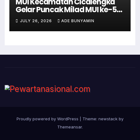
MUI Kecamatan Cicalengka
Gelar Puncak Milad MUI ke-51
dengan Tabligh Akbar
JULY 26, 2026
ADE BUNYAMIN
Proudly powered by WordPress
|
Theme: newstack by
Themeansar
.