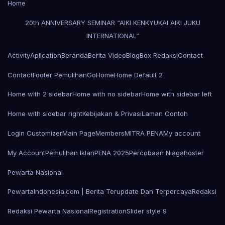
Home
20th ANNIVERSARY SEMINAR “AIKI KENKYUKAI AIKI JUKU
INTERNATIONAL”
Activity
Aplication
Beranda
Berita Video
Blog
Box Redaksi
Contact
Contact
Footer Pemulihan
Go
Home
Home Default 2
Home with 2 sidebar
Home with no sidebar
Home with sidebar left
Home with sidebar right
Kebijakan & Privasi
Laman Contoh
Login Customizer
Main Page
Members
MITRA PENA
My account
My Account
Pemulihan Iklan
PENA 2025
Percobaan Niagahoster
Pewarta Nasional
PewartaIndonesia.com | Berita Terupdate Dan Terpercaya
Redaksi
Redaksi Pewarta Nasional
Registration
Slider style 9