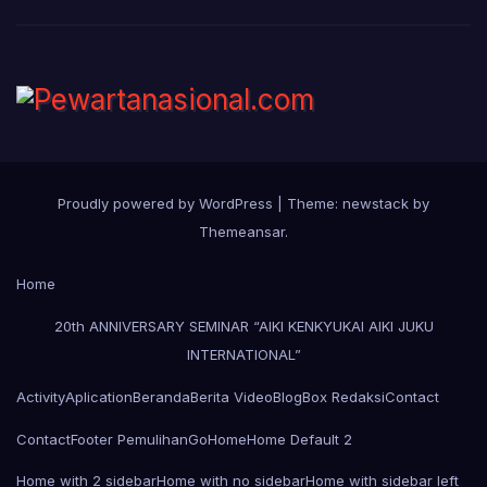
Proudly powered by WordPress
|
Theme: newstack by
Themeansar
.
Home
20th ANNIVERSARY SEMINAR “AIKI KENKYUKAI AIKI JUKU
INTERNATIONAL”
Activity
Aplication
Beranda
Berita Video
Blog
Box Redaksi
Contact
Contact
Footer Pemulihan
Go
Home
Home Default 2
Home with 2 sidebar
Home with no sidebar
Home with sidebar left