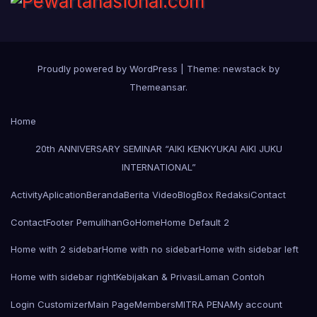
Proudly powered by WordPress
|
Theme: newstack by
Themeansar
.
Home
20th ANNIVERSARY SEMINAR “AIKI KENKYUKAI AIKI JUKU
INTERNATIONAL”
Activity
Aplication
Beranda
Berita Video
Blog
Box Redaksi
Contact
Contact
Footer Pemulihan
Go
Home
Home Default 2
Home with 2 sidebar
Home with no sidebar
Home with sidebar left
Home with sidebar right
Kebijakan & Privasi
Laman Contoh
Login Customizer
Main Page
Members
MITRA PENA
My account