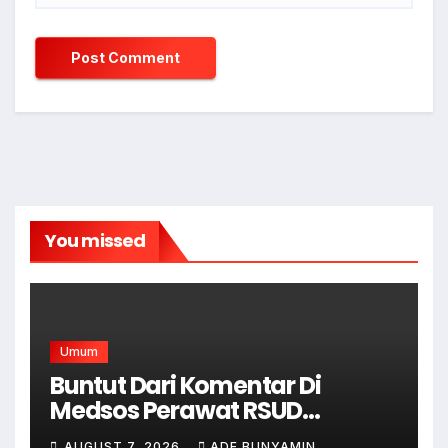
You missed
Umum
Buntut Dari Komentar Di
Medsos Perawat RSUD
Cicalengka Di Non Aktifkan
AUGUST 7, 2026
ADE BUNYAMIN