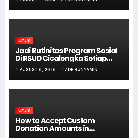
Umum
Jadi Rutinitas Program Sosial
Di RSUD Cicalengka Setiap
Bulan Gelar Sunatan Massal
AUGUST 6, 2026
ADE BUNYAMIN
Bagi Masyarakat Tidak
Mampu
Umum
How to Accept Custom
Donation Amounts in
WordPress with Stripe