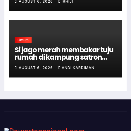
AUGUST 6, 2026
IRHIJI
Umum
Si jago merah membakar tuju
rumah di kampung satron
sodonghilir .
AUGUST 6, 2026
ANDI KARDIMAN