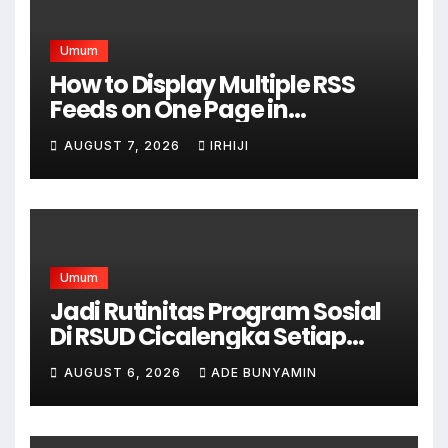
Umum
How to Display Multiple RSS
Feeds on One Page in
WordPress
AUGUST 7, 2026
IRHIJI
Umum
Jadi Rutinitas Program Sosial
Di RSUD Cicalengka Setiap
Bulan Gelar Sunatan Massal
AUGUST 6, 2026
ADE BUNYAMIN
Bagi Masyarakat Tidak
Mampu