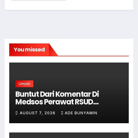
You missed
Umum
Buntut Dari Komentar Di
Medsos Perawat RSUD
Cicalengka Di Non Aktifkan
AUGUST 7, 2026
ADE BUNYAMIN