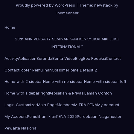
Proudly powered by WordPress
|
Theme: newstack by
Themeansar
.
Home
20th ANNIVERSARY SEMINAR “AIKI KENKYUKAI AIKI JUKU
INTERNATIONAL”
Activity
Aplication
Beranda
Berita Video
Blog
Box Redaksi
Contact
Contact
Footer Pemulihan
Go
Home
Home Default 2
Home with 2 sidebar
Home with no sidebar
Home with sidebar left
Home with sidebar right
Kebijakan & Privasi
Laman Contoh
Login Customizer
Main Page
Members
MITRA PENA
My account
My Account
Pemulihan Iklan
PENA 2025
Percobaan Niagahoster
Pewarta Nasional