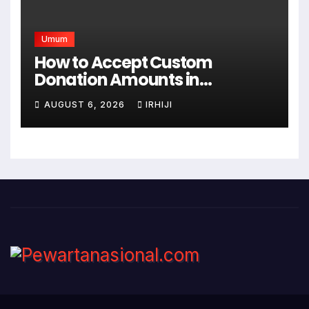
Umum
How to Accept Custom
Donation Amounts in
WordPress with Stripe
AUGUST 6, 2026
IRHIJI