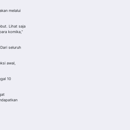
akan melalui
ut. Lihat saja
para komika,”
Dari seluruh
ksi awal,
gal 10
gat
ndapatkan