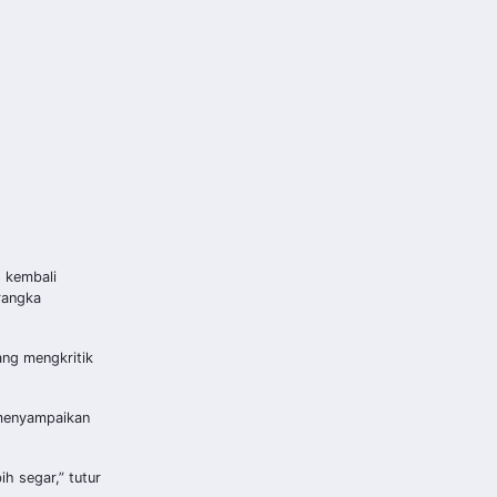
 kembali
rangka
ang mengkritik
 menyampaikan
h segar,” tutur