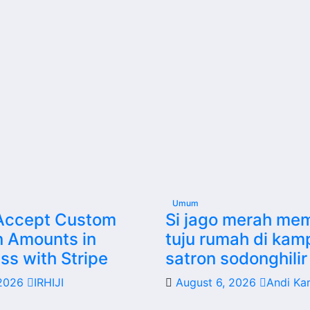
Umum
Accept Custom
Si jago merah me
n Amounts in
tuju rumah di ka
s with Stripe
satron sodonghilir 
 2026
IRHIJI
August 6, 2026
Andi Ka