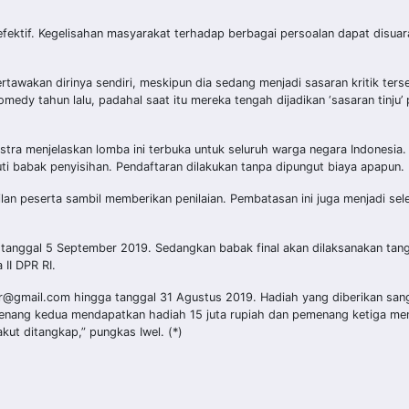
 efektif. Kegelisahan masyarakat terhadap berbagai persoalan dapat disuar
akan dirinya sendiri, meskipun dia sedang menjadi sasaran kritik terseb
y tahun lalu, padahal saat itu mereka tengah dijadikan ‘sasaran tinju’ 
astra menjelaskan lomba ini terbuka untuk seluruh warga negara Indonesia. 
ti babak penyisihan. Pendaftaran dilakukan tanpa dipungut biaya apapun.
lan peserta sambil memberikan penilaian. Pembatasan ini juga menjadi sele
 tanggal 5 September 2019. Sedangkan babak final akan dilaksanakan tang
II DPR RI.
pr@gmail.com hingga tanggal 31 Agustus 2019. Hadiah yang diberikan san
enang kedua mendapatkan hadiah 15 juta rupiah dan pemenang ketiga me
kut ditangkap,” pungkas Iwel. (*)