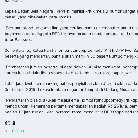
Bamsoet.
Kepala Badan Bela Negara FKPPI ini menilai kritik melalui humor sangat
materi yang dibawakan para komika.
“Seorang stand up comedian yang cerdas mampu membuat orang menertaw
bagaimana para anggota DPR tertawa terbahak pada lomba stand up comed
tutur Bamsoet.
Sementara itu, Ketua Panitia lomba stand up comedy ‘Kritik DPR’ Iwel S
peserta yang mendaftar, panitia akan memilih 50 peserta untuk mengiku
“Pembatasan jumlah peserta ini agar dewan juri bisa menikmati penampi
karena kalau tidak dibatasi peserta bisa tembus ratusan,” papar Iwel.
Lebih jauh Iwel memaparkan, babak penyisihan akan dilaksanakan pada
September 2019. Lokasi lomba mengambil tempat di Gedung Nusantara 
“Pendaftaran bisa dilakukan melalui email lombastandupcomedykritikd
menggiurkan. Pemenang pertama mendapatkan hadiah Rp 25 juta, pem
hadiah 10 juta rupiah. Mari beramai-ramai mengkritik DPR tanpa perlu ta
0