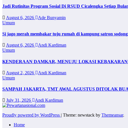
Jadi Rutinitas Program Sosial Di RSUD Cicalengka Setiap Bu
August 6, 2026
Ade Bunyamin
Umum
Si jago merah membakar tuju rumah di kampung satron sodonghi
August 6, 2026
Andi Kardiman
Umum
KENDERAAN DAMKAR, MENUJU LOKASI KEBAKARAN 
August 2, 2026
Andi Kardiman
Umum
SAMPAH JAKARTA, TMT AWAL AGUSTUS DITOLAK BU
July 31, 2026
Andi Kardiman
Proudly powered by WordPress
|
Theme: newstack by
Themeansar
.
Home