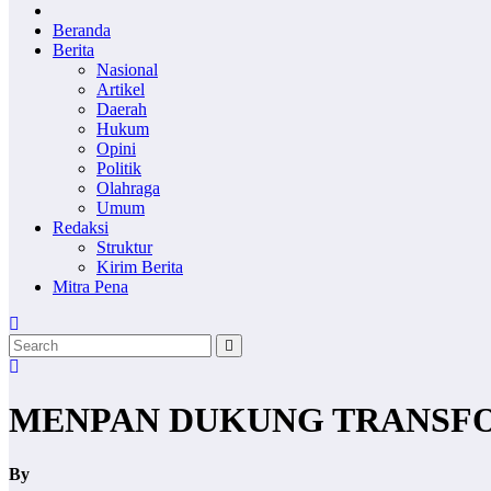
Beranda
Berita
Nasional
Artikel
Daerah
Hukum
Opini
Politik
Olahraga
Umum
Redaksi
Struktur
Kirim Berita
Mitra Pena
MENPAN DUKUNG TRANSFOR
By