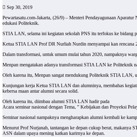
Sep 30, 2019
Pewartasatu.com-Jakarta, (26/9) – Menteri Pendayagunaan Aparat
edukasi Politeknik.
STIA LAN, selama ini kegiatan sekolah PNS itu terfokus ke bidang p
Ketua STIA LAN Prof DR Nurliah Nurdin menyampai kan rencana 2020
Dalam transformasi, untuk umum mulai tahun 2020, nampaknya warga
Menpan mengatakan adanya transformasi STIA LAN ke Politeknik na
Oleh karena itu, Menpan sangat mendukung Politeknik STIA LAN, uja
Kunjungan kerja Ketua STIA LAN dan alumninya, membahas kegiata
kebersa maan antar alumni secara solid.
Oleh karena itu, diimbau alumni STIA LAN hadir pada
Acara seminar nasional dengan Tema, ” Kebijakan dan Proyeksi Pelay
Seminar nasional nampaknya mengharapkan alumni kembali ke kampus 
Menurut Prof Nurjanah, tantangan ke depan cukup berat, makanya
ASN dalam upaya mening katkan karirnya ke depan.