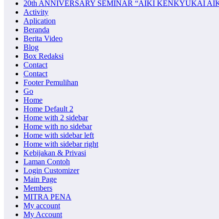
20th ANNIVERSARY SEMINAR “AIKI KENKYUKAI AI
Activity
Aplication
Beranda
Berita Video
Blog
Box Redaksi
Contact
Contact
Footer Pemulihan
Go
Home
Home Default 2
Home with 2 sidebar
Home with no sidebar
Home with sidebar left
Home with sidebar right
Kebijakan & Privasi
Laman Contoh
Login Customizer
Main Page
Members
MITRA PENA
My account
My Account