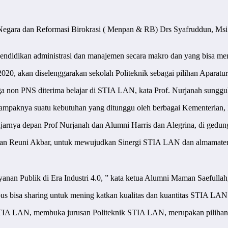
ur Negara dan Reformasi Birokrasi ( Menpan & RB) Drs Syafruddun,
endidikan administrasi dan manajemen secara makro dan yang bisa men
, akan diselenggarakan sekolah Politeknik sebagai pilihan Aparatur 
 non PNS diterima belajar di STIA LAN, kata Prof. Nurjanah sunggu
mpaknya suatu kebutuhan yang ditunggu oleh berbagai Kementerian,
rnya depan Prof Nurjanah dan Alumni Harris dan Alegrina, di gedung
n Reuni Akbar, untuk mewujudkan Sinergi STIA LAN dan almamater y
anan Publik di Era Industri 4.0, ” kata ketua Alumni Maman Saefullah
bisa sharing untuk mening katkan kualitas dan kuantitas STIA LAN k
 STIA LAN, membuka jurusan Politeknik STIA LAN, merupakan pilihan