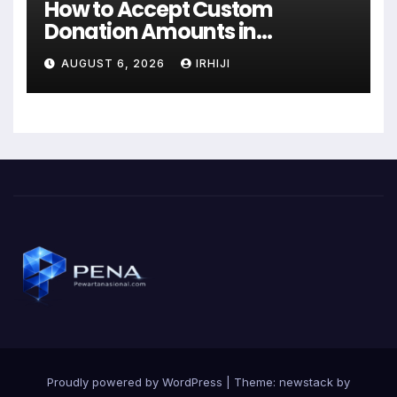
How to Accept Custom
Donation Amounts in
WordPress with Stripe
AUGUST 6, 2026
IRHIJI
Proudly powered by WordPress
|
Theme: newstack by