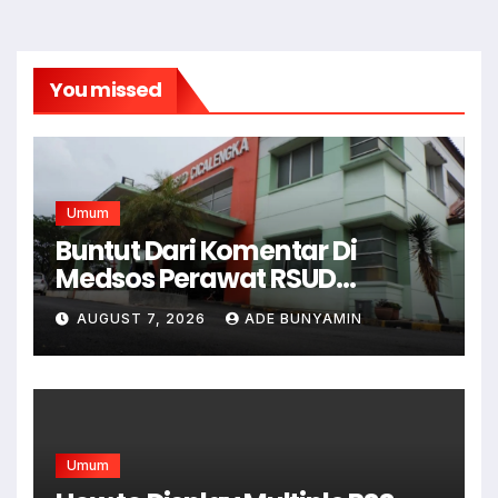
You missed
Umum
Buntut Dari Komentar Di
Medsos Perawat RSUD
Cicalengka Di Non Aktifkan
AUGUST 7, 2026
ADE BUNYAMIN
Umum