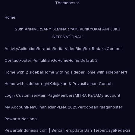
Themeansar
.
Home
20th ANNIVERSARY SEMINAR “AIKI KENKYUKAI AIKI JUKU
INTERNATIONAL”
Activity
Aplication
Beranda
Berita Video
Blog
Box Redaksi
Contact
Contact
Footer Pemulihan
Go
Home
Home Default 2
Home with 2 sidebar
Home with no sidebar
Home with sidebar left
Home with sidebar right
Kebijakan & Privasi
Laman Contoh
Login Customizer
Main Page
Members
MITRA PENA
My account
My Account
Pemulihan Iklan
PENA 2025
Percobaan Niagahoster
Pewarta Nasional
PewartaIndonesia.com | Berita Terupdate Dan Terpercaya
Redaksi