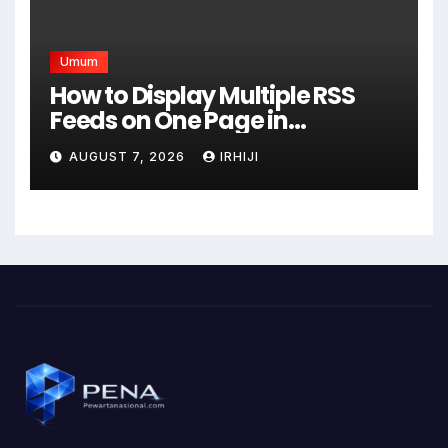
Umum
How to Display Multiple RSS
Feeds on One Page in
WordPress
AUGUST 7, 2026
IRHIJI