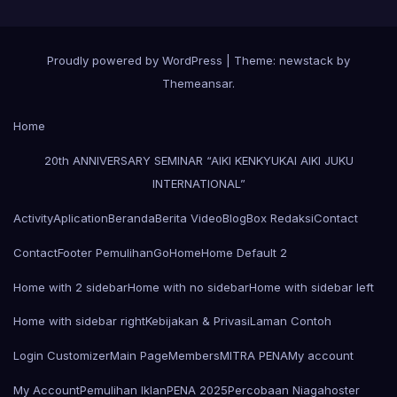
Proudly powered by WordPress
|
Theme: newstack by
Themeansar
.
Home
20th ANNIVERSARY SEMINAR “AIKI KENKYUKAI AIKI JUKU
INTERNATIONAL”
Activity
Aplication
Beranda
Berita Video
Blog
Box Redaksi
Contact
Contact
Footer Pemulihan
Go
Home
Home Default 2
Home with 2 sidebar
Home with no sidebar
Home with sidebar left
Home with sidebar right
Kebijakan & Privasi
Laman Contoh
Login Customizer
Main Page
Members
MITRA PENA
My account
My Account
Pemulihan Iklan
PENA 2025
Percobaan Niagahoster