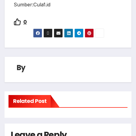
Sumber:Cula1.id
0
By
Related Post
Leave a Reply