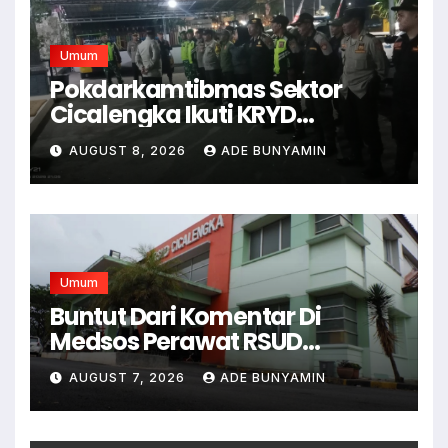
Umum
Pokdarkamtibmas Sektor
Cicalengka Ikuti KRYD
Gabungan Bersama TNI-Polri,
AUGUST 8, 2026
ADE BUNYAMIN
Satpol PP dan Linmas, Demi
Terciptanya Keamana Dan
Ketertiban
Umum
Buntut Dari Komentar Di
Medsos Perawat RSUD
Cicalengka Di Non Aktifkan
AUGUST 7, 2026
ADE BUNYAMIN