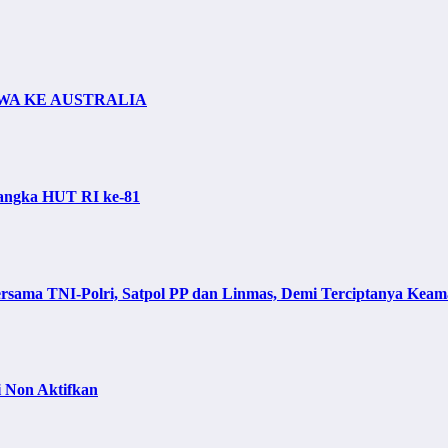
SWA KE AUSTRALIA
Rangka HUT RI ke-81
sama TNI-Polri, Satpol PP dan Linmas, Demi Terciptanya Keam
 Non Aktifkan