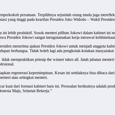
perkokoh persatuan. Terpilihnya sejumlah orang muda juga merefle
si yang tinggi pada kearifan Presiden Joko Widodo – Wakil Preside
 ini lebih produktif. Sosok menteri pilihan Jokowi dalam kabinet in
 bahwa Presiden Jokowi sangat mengutamakan kerja merawat kebhineka
presiden menerima ajakan Presiden Jokowi untuk menjadi anggota kab
dupan berbangsa. Tidak boleh lagi ada pengkotak-kotakan masyarakat 
tidak mempraktikan prinsip the winner takes all. Jatah jabatan mente
fesional.
apkan regenerasi kepemimpinan. Kesan ini setidaknya bisa dibaca dar
teri atau setingkat menteri.
 kuat dari formasi kabinet baru ini. Persoalan berikutnya adalah prod
onesia Maju, Selamat Bekerja.”