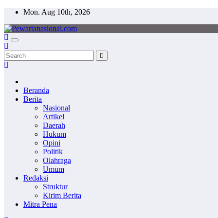
Skip
Mon. Aug 10th, 2026
to
content
Pewartanasional.com
Netizen Journalisme
Beranda
Berita
Nasional
Artikel
Daerah
Hukum
Opini
Politik
Olahraga
Umum
Redaksi
Struktur
Kirim Berita
Mitra Pena