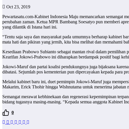
Oct 23, 2019
Pewartasatu.com-Kabinet Indonesia Maju memancarkan semangat mem
perubahan zaman. Ketua MPR Bambang Soesatyo pun memberi apresia
yang dilantik di Istana hari ini.
“Tentu saja saya dan masyarakat pada umumnya berharap kabinet baru
mata hati dan pikiran yang jernih, kita bisa melihat dan memahami
Kesediaan Prabowo Subianto sebagai mantan rival dalam pemilihan 
Kearifan Jokowi-Prabowo ini diharapkan berdampak positif bagi kehi
Jokowi-Maruf dan partai koalisi pendukungnya juga bijaksana karena 
dibatasi. Sejumlah pos kementerian pun dipercayakan kepada para pro
Melalui kabinet baru ini, duet pemimpin Jokowi-Maruf juga mempersi
Makarim, Erick Thohir hingga Wishnutama untuk menerima jabatan men
Semangat merawat kebhinekaan dan regenerasi kepemimpinan terpancar
bidang tugasnya masing-masing. “Kepada semua anggota Kabinet Ind
0