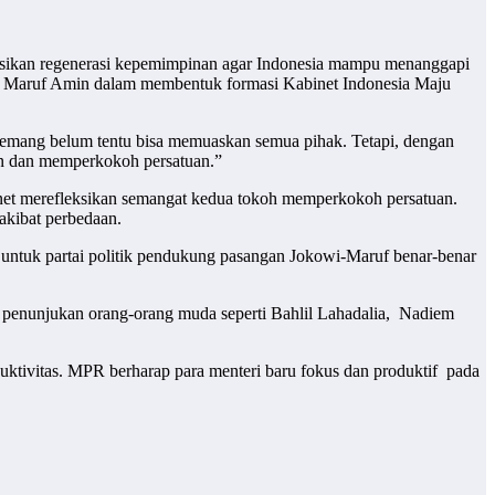
ksikan regenerasi kepemimpinan agar Indonesia mampu menanggapi
n Maruf Amin dalam membentuk formasi Kabinet Indonesia Maju
i memang belum tentu bisa memuaskan semua pihak. Tetapi, dengan
an dan memperkokoh persatuan.”
inet merefleksikan semangat kedua tokoh memperkokoh persatuan.
akibat perbedaan.
ri untuk partai politik pendukung pasangan Jokowi-Maruf benar-benar
i penunjukan orang-orang muda seperti Bahlil Lahadalia, Nadiem
uktivitas. MPR berharap para menteri baru fokus dan produktif pada