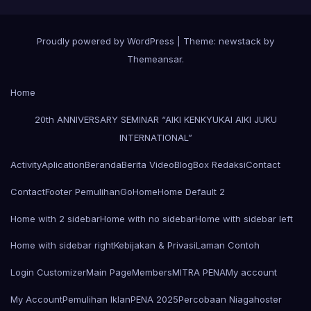
Proudly powered by WordPress
|
Theme: newstack by
Themeansar
.
Home
20th ANNIVERSARY SEMINAR “AIKI KENKYUKAI AIKI JUKU
INTERNATIONAL”
Activity
Aplication
Beranda
Berita Video
Blog
Box Redaksi
Contact
Contact
Footer Pemulihan
Go
Home
Home Default 2
Home with 2 sidebar
Home with no sidebar
Home with sidebar left
Home with sidebar right
Kebijakan & Privasi
Laman Contoh
Login Customizer
Main Page
Members
MITRA PENA
My account
My Account
Pemulihan Iklan
PENA 2025
Percobaan Niagahoster