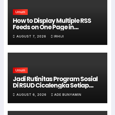
Umum
How to Display Multiple RSS
Feeds on One Page in
WordPress
AUGUST 7, 2026
IRHIJI
Umum
Jadi Rutinitas Program Sosial
Di RSUD Cicalengka Setiap
Bulan Gelar Sunatan Massal
AUGUST 6, 2026
ADE BUNYAMIN
Bagi Masyarakat Tidak
Mampu