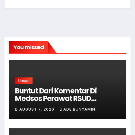
You missed
Umum
Buntut Dari Komentar Di
Medsos Perawat RSUD
Cicalengka Di Non Aktifkan
AUGUST 7, 2026
ADE BUNYAMIN