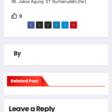
38. Jaksa Agung: ST Burhanuddin.[far]
0
By
Related Post
Leave a Reply