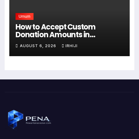
Umum
How to Accept Custom
Donation Amounts in
WordPress with Stripe
AUGUST 6, 2026
IRHIJI