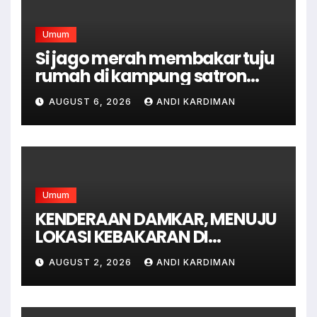
Umum
Si jago merah membakar tuju
rumah di kampung satron
sodonghilir .
AUGUST 6, 2026
ANDI KARDIMAN
Umum
KENDERAAN DAMKAR, MENUJU
LOKASI KEBAKARAN DI
JAGAKARSA JAKARTA
AUGUST 2, 2026
ANDI KARDIMAN
SELATAN