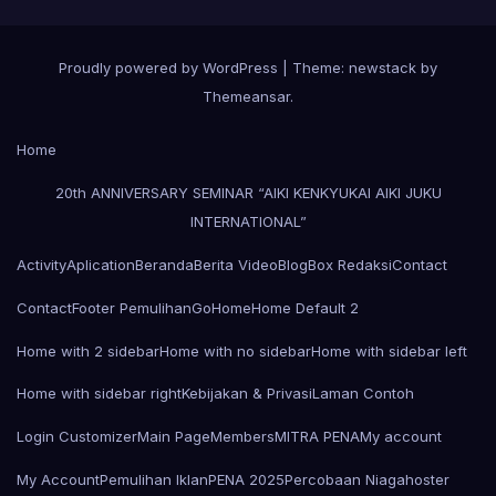
Proudly powered by WordPress
|
Theme: newstack by
Themeansar
.
Home
20th ANNIVERSARY SEMINAR “AIKI KENKYUKAI AIKI JUKU
INTERNATIONAL”
Activity
Aplication
Beranda
Berita Video
Blog
Box Redaksi
Contact
Contact
Footer Pemulihan
Go
Home
Home Default 2
Home with 2 sidebar
Home with no sidebar
Home with sidebar left
Home with sidebar right
Kebijakan & Privasi
Laman Contoh
Login Customizer
Main Page
Members
MITRA PENA
My account
My Account
Pemulihan Iklan
PENA 2025
Percobaan Niagahoster