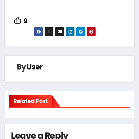
0
By
User
Related Post
Leave a Reply