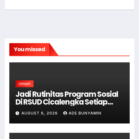
You missed
Umum
Jadi Rutinitas Program Sosial
Di RSUD Cicalengka Setiap
Bulan Gelar Sunatan Massal
AUGUST 6, 2026
ADE BUNYAMIN
Bagi Masyarakat Tidak
Mampu