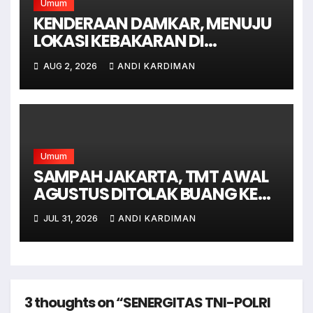
Umum
KENDERAAN DAMKAR, MENUJU
LOKASI KEBAKARAN DI
JAGAKARSA JAKARTA
AUG 2, 2026
ANDI KARDIMAN
SELATAN
Umum
SAMPAH JAKARTA, TMT AWAL
AGUSTUS DITOLAK BUANG KE
BANTAR GEBANG
JUL 31, 2026
ANDI KARDIMAN
3 thoughts on “SENERGITAS TNI-POLRI