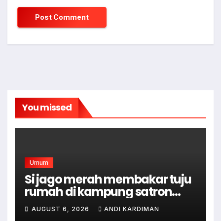
You missed
Umum
Si jago merah membakar tuju
rumah di kampung satron
sodonghilir .
AUGUST 6, 2026
ANDI KARDIMAN