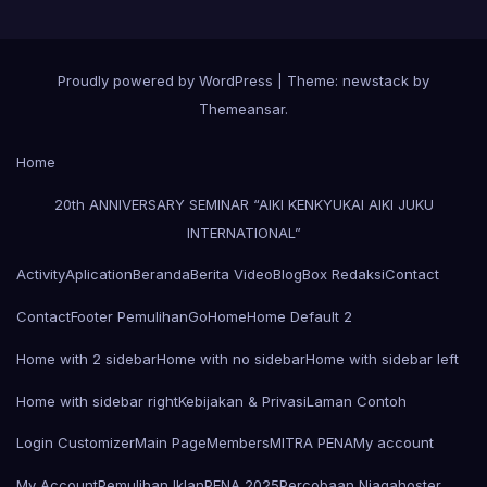
Proudly powered by WordPress
|
Theme: newstack by
Themeansar
.
Home
20th ANNIVERSARY SEMINAR “AIKI KENKYUKAI AIKI JUKU
INTERNATIONAL”
Activity
Aplication
Beranda
Berita Video
Blog
Box Redaksi
Contact
Contact
Footer Pemulihan
Go
Home
Home Default 2
Home with 2 sidebar
Home with no sidebar
Home with sidebar left
Home with sidebar right
Kebijakan & Privasi
Laman Contoh
Login Customizer
Main Page
Members
MITRA PENA
My account
My Account
Pemulihan Iklan
PENA 2025
Percobaan Niagahoster