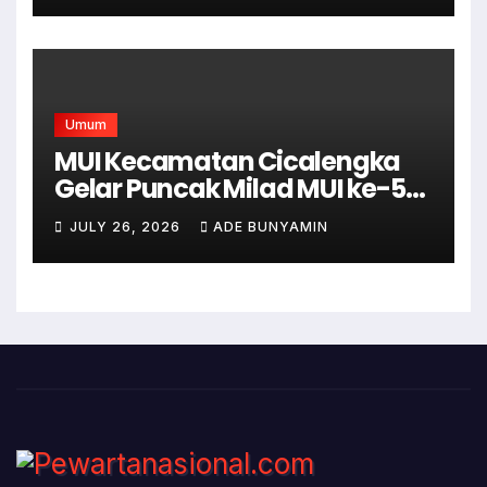
Umum
MUI Kecamatan Cicalengka
Gelar Puncak Milad MUI ke-51
dengan Tabligh Akbar
JULY 26, 2026
ADE BUNYAMIN