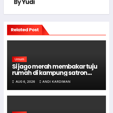
By
Yudi
Related Post
Umum
Si jago merah membakar tuju
rumah di kampung satron
sodonghilir .
AUG 6, 2026
ANDI KARDIMAN