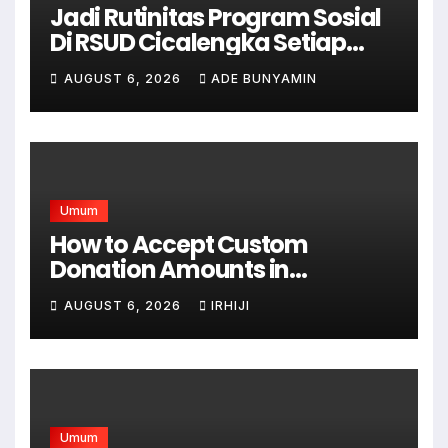
Jadi Rutinitas Program Sosial
Di RSUD Cicalengka Setiap
Bulan Gelar Sunatan Massal
AUGUST 6, 2026
ADE BUNYAMIN
Bagi Masyarakat Tidak
Mampu
Umum
How to Accept Custom
Donation Amounts in
WordPress with Stripe
AUGUST 6, 2026
IRHIJI
Umum