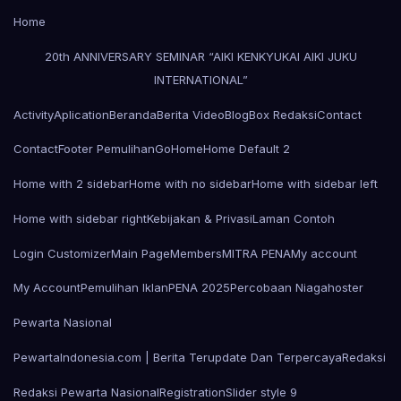
Home
20th ANNIVERSARY SEMINAR “AIKI KENKYUKAI AIKI JUKU
INTERNATIONAL”
Activity
Aplication
Beranda
Berita Video
Blog
Box Redaksi
Contact
Contact
Footer Pemulihan
Go
Home
Home Default 2
Home with 2 sidebar
Home with no sidebar
Home with sidebar left
Home with sidebar right
Kebijakan & Privasi
Laman Contoh
Login Customizer
Main Page
Members
MITRA PENA
My account
My Account
Pemulihan Iklan
PENA 2025
Percobaan Niagahoster
Pewarta Nasional
PewartaIndonesia.com | Berita Terupdate Dan Terpercaya
Redaksi
Redaksi Pewarta Nasional
Registration
Slider style 9