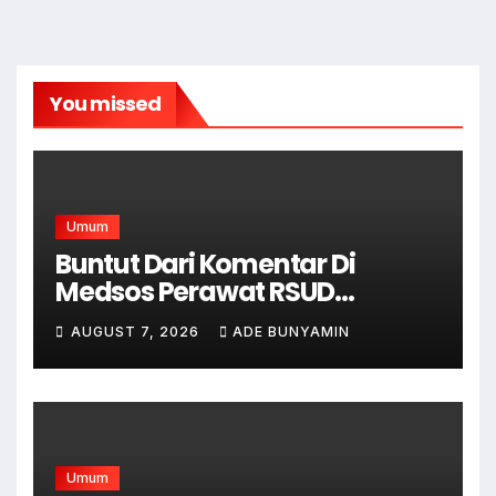
You missed
Umum
Buntut Dari Komentar Di
Medsos Perawat RSUD
Cicalengka Di Non Aktifkan
AUGUST 7, 2026
ADE BUNYAMIN
Umum