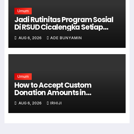
Umum
Jadi Rutinitas Program Sosial
Di RSUD Cicalengka Setiap
Bulan Gelar Sunatan Massal
AUG 6, 2026
ADE BUNYAMIN
Bagi Masyarakat Tidak
Mampu
Umum
How to Accept Custom
Donation Amounts in
WordPress with Stripe
AUG 6, 2026
IRHIJI