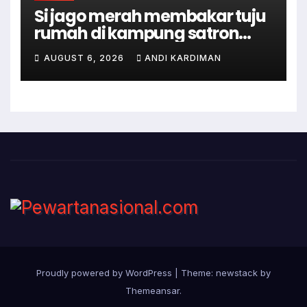
Si jago merah membakar tuju
rumah di kampung satron
sodonghilir .
AUGUST 6, 2026
ANDI KARDIMAN
Proudly powered by WordPress
|
Theme: newstack by
Themeansar
.