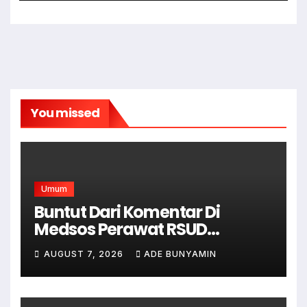
You missed
Umum
Buntut Dari Komentar Di
Medsos Perawat RSUD
Cicalengka Di Non Aktifkan
AUGUST 7, 2026
ADE BUNYAMIN