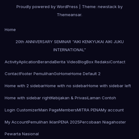
Proudly powered by WordPress
|
Theme: newstack by
Themeansar
.
Home
20th ANNIVERSARY SEMINAR “AIKI KENKYUKAI AIKI JUKU
INTERNATIONAL”
Activity
Aplication
Beranda
Berita Video
Blog
Box Redaksi
Contact
Contact
Footer Pemulihan
Go
Home
Home Default 2
Home with 2 sidebar
Home with no sidebar
Home with sidebar left
Home with sidebar right
Kebijakan & Privasi
Laman Contoh
Login Customizer
Main Page
Members
MITRA PENA
My account
My Account
Pemulihan Iklan
PENA 2025
Percobaan Niagahoster
Pewarta Nasional