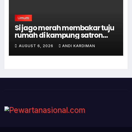
Umum
Si jago merah membakar tuju
rumah di kampung satron
sodonghilir .
AUGUST 6, 2026
ANDI KARDIMAN