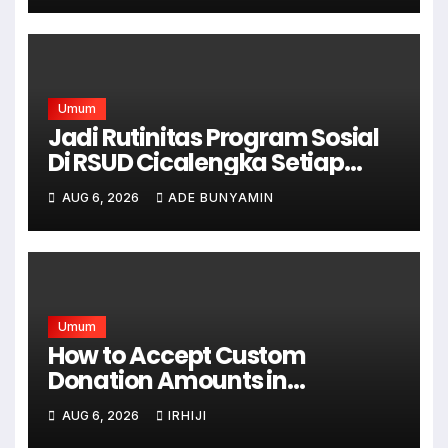
Umum
Jadi Rutinitas Program Sosial
Di RSUD Cicalengka Setiap
Bulan Gelar Sunatan Massal
AUG 6, 2026
ADE BUNYAMIN
Bagi Masyarakat Tidak
Mampu
Umum
How to Accept Custom
Donation Amounts in
WordPress with Stripe
AUG 6, 2026
IRHIJI