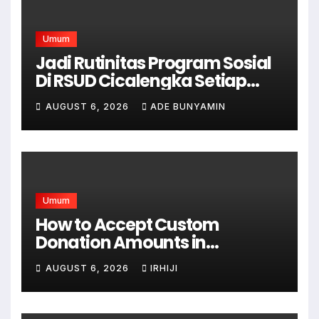
Umum
Jadi Rutinitas Program Sosial
Di RSUD Cicalengka Setiap
Bulan Gelar Sunatan Massal
AUGUST 6, 2026
ADE BUNYAMIN
Bagi Masyarakat Tidak
Mampu
Umum
How to Accept Custom
Donation Amounts in
WordPress with Stripe
AUGUST 6, 2026
IRHIJI