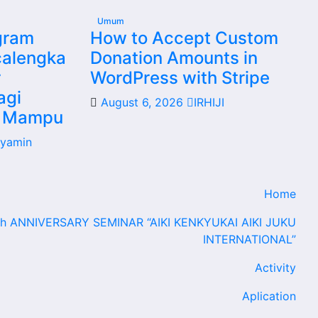
Umum
ogram
How to Accept Custom
calengka
Donation Amounts in
r
WordPress with Stripe
agi
August 6, 2026
IRHIJI
k Mampu
yamin
Home
th ANNIVERSARY SEMINAR “AIKI KENKYUKAI AIKI JUKU
INTERNATIONAL”
Activity
Aplication