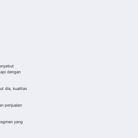
enyebut
kapi dengan
t dia, kualitas
an penjualan
 segmen yang