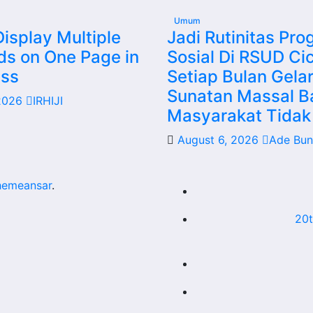
Umum
isplay Multiple
Jadi Rutinitas Pr
ds on One Page in
Sosial Di RSUD Ci
ss
Setiap Bulan Gela
Sunatan Massal B
 2026
IRHIJI
Masyarakat Tida
August 6, 2026
Ade Bun
hemeansar
.
20