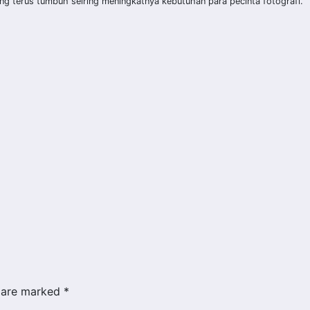
g terus tumbuh seiring meningkatnya kebutuhan para pecinta fotografi.
s are marked
*