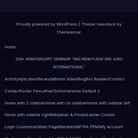
Proudly powered by WordPress
|
Theme: newstack by
Themeansar
.
Home
20th ANNIVERSARY SEMINAR “AIKI KENKYUKAI AIKI JUKU
INTERNATIONAL”
Activity
Aplication
Beranda
Berita Video
Blog
Box Redaksi
Contact
Contact
Footer Pemulihan
Go
Home
Home Default 2
Home with 2 sidebar
Home with no sidebar
Home with sidebar left
Home with sidebar right
Kebijakan & Privasi
Laman Contoh
Login Customizer
Main Page
Members
MITRA PENA
My account