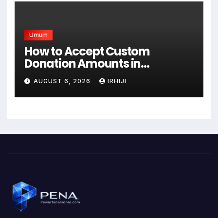
Umum
How to Accept Custom
Donation Amounts in
WordPress with Stripe
AUGUST 6, 2026
IRHIJI