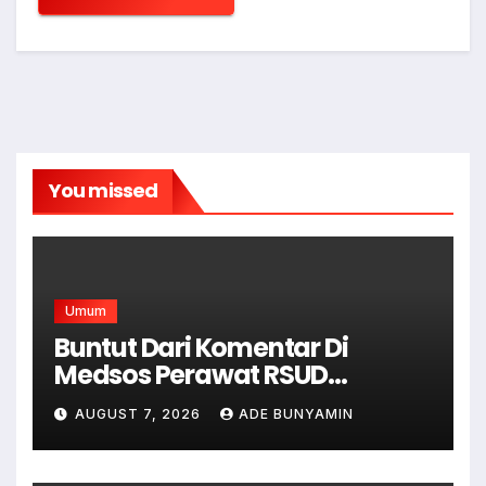
You missed
Umum
Buntut Dari Komentar Di
Medsos Perawat RSUD
Cicalengka Di Non Aktifkan
AUGUST 7, 2026
ADE BUNYAMIN