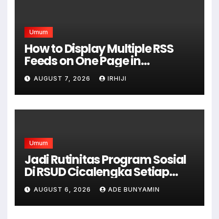
Umum
How to Display Multiple RSS
Feeds on One Page in
WordPress
AUGUST 7, 2026
IRHIJI
Umum
Jadi Rutinitas Program Sosial
Di RSUD Cicalengka Setiap
Bulan Gelar Sunatan Massal
AUGUST 6, 2026
ADE BUNYAMIN
Bagi Masyarakat Tidak
Mampu