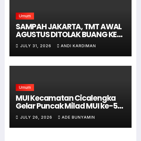
Umum
SAMPAH JAKARTA, TMT AWAL
AGUSTUS DITOLAK BUANG KE
BANTAR GEBANG
JULY 31, 2026
ANDI KARDIMAN
Umum
MUI Kecamatan Cicalengka
Gelar Puncak Milad MUI ke-51
dengan Tabligh Akbar
JULY 26, 2026
ADE BUNYAMIN