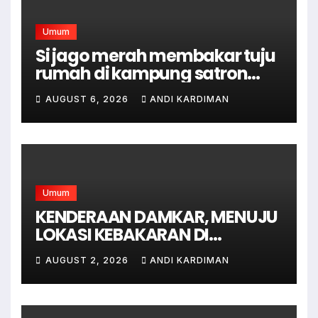
Umum
Si jago merah membakar tuju
rumah di kampung satron
sodonghilir .
AUGUST 6, 2026
ANDI KARDIMAN
Umum
KENDERAAN DAMKAR, MENUJU
LOKASI KEBAKARAN DI
JAGAKARSA JAKARTA
AUGUST 2, 2026
ANDI KARDIMAN
SELATAN