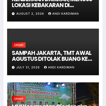
LOKASI KEBAKARAN DI
JAGAKARSA JAKARTA
AUGUST 2, 2026
ANDI KARDIMAN
SELATAN
Umum
SAMPAH JAKARTA, TMT AWAL
AGUSTUS DITOLAK BUANG KE
BANTAR GEBANG
JULY 31, 2026
ANDI KARDIMAN
Umum