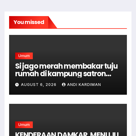
You missed
Umum
Si jago merah membakar tuju
rumah di kampung satron
sodonghilir .
AUGUST 6, 2026
ANDI KARDIMAN
Umum
KENDERAAN DAMKAR, MENUJU