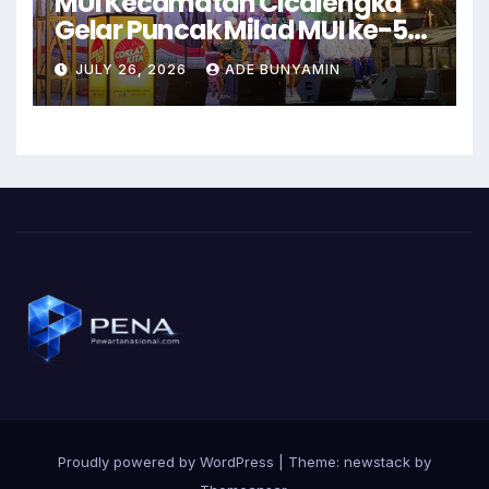
MUI Kecamatan Cicalengka
Gelar Puncak Milad MUI ke-51
dengan Tabligh Akbar
JULY 26, 2026
ADE BUNYAMIN
Proudly powered by WordPress
|
Theme: newstack by