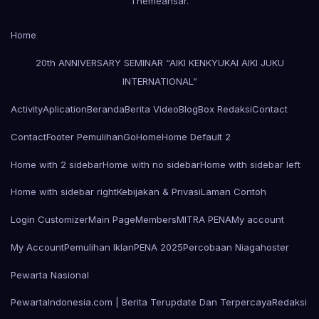
Themeansar
.
Home
20th ANNIVERSARY SEMINAR “AIKI KENKYUKAI AIKI JUKU
INTERNATIONAL”
Activity
Aplication
Beranda
Berita Video
Blog
Box Redaksi
Contact
Contact
Footer Pemulihan
Go
Home
Home Default 2
Home with 2 sidebar
Home with no sidebar
Home with sidebar left
Home with sidebar right
Kebijakan & Privasi
Laman Contoh
Login Customizer
Main Page
Members
MITRA PENA
My account
My Account
Pemulihan Iklan
PENA 2025
Percobaan Niagahoster
Pewarta Nasional
PewartaIndonesia.com | Berita Terupdate Dan Terpercaya
Redaksi