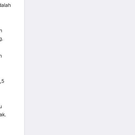
dalah
n
g.
n
,5
u
ak.