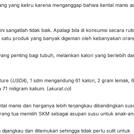
orang yang keliru karena menganggap bahwa kental manis a
i sangatlah tidak baik. Apalagi bila di konsumsi secara ruti
h satu produk yang banyak digemari oleh kebanyakan oran
si yang penting bagi tubuh, melainkan kalori yang berlebih da
ture (
USDA
), 1 sdm mengandung 61 kalori, 2 gram lemak, 6
 71 miligram kalium. (
akurat.co
)
al manis dan harganya lebih terjangkau dibandingkan sus
orang tua memilih SKM sebagai asupan susu untuk anak-an
h dijangkau dan ditemukan sehingga tidak perlu sulit untuk