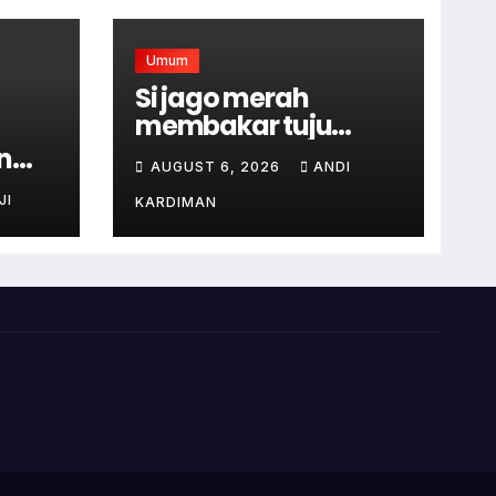
Umum
Si jago merah
membakar tuju
rumah di kampung
n
AUGUST 6, 2026
ANDI
satron sodonghilir .
JI
KARDIMAN