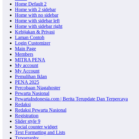
Home Default 2
Home with 2 sidebar
Home with no sidebar
Home with sidebar left
Home with sidebar right
Kebijakan & Privasi
Laman Contoh
Login Customizer
Main Page
Members
MITRA PENA
My account
My Account
Pemulihan Iklan
PENA 2025
Percobaan Niagahoster
Pewarta Nasional
PewartaIndonesia.com | Berita Terupdate Dan Terpercaya
Redaksi
Redaksi Pewarta Nasional
Registration
Slider style 9
Social counter widget
Text Formatting and Lists
Typography