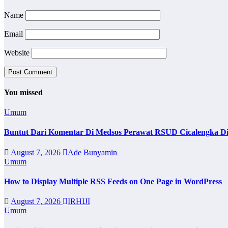
Name
Email
Website
You missed
Umum
Buntut Dari Komentar Di Medsos Perawat RSUD Cicalengka Di
August 7, 2026
Ade Bunyamin
Umum
How to Display Multiple RSS Feeds on One Page in WordPress
August 7, 2026
IRHIJI
Umum