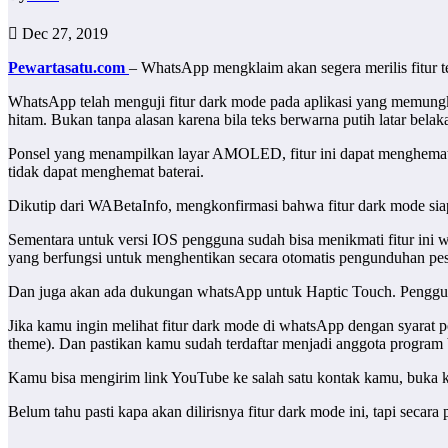
Dec 27, 2019
Pewartasatu.com
– WhatsApp mengklaim akan segera merilis fitur t
WhatsApp telah menguji fitur dark mode pada aplikasi yang memungk
hitam. Bukan tanpa alasan karena bila teks berwarna putih latar be
Ponsel yang menampilkan layar AMOLED, fitur ini dapat menghemat m
tidak dapat menghemat baterai.
Dikutip dari WABetaInfo, mengkonfirmasi bahwa fitur dark mode siap
Sementara untuk versi IOS pengguna sudah bisa menikmati fitur ini
yang berfungsi untuk menghentikan secara otomatis pengunduhan pesan
Dan juga akan ada dukungan whatsApp untuk Haptic Touch. Pengguna
Jika kamu ingin melihat fitur dark mode di whatsApp dengan syarat
theme). Dan pastikan kamu sudah terdaftar menjadi anggota program
Kamu bisa mengirim link YouTube ke salah satu kontak kamu, buka
Belum tahu pasti kapa akan dilirisnya fitur dark mode ini, tapi seca