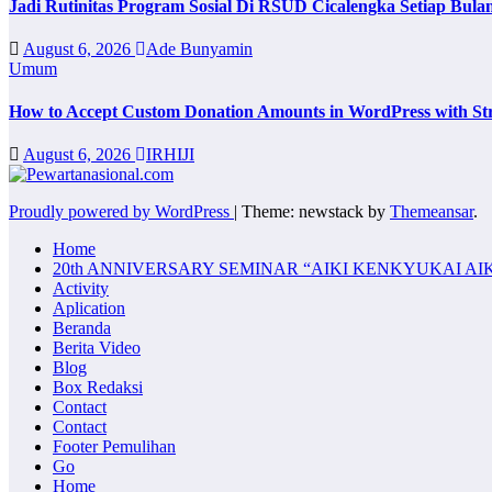
Jadi Rutinitas Program Sosial Di RSUD Cicalengka Setiap Bu
August 6, 2026
Ade Bunyamin
Umum
How to Accept Custom Donation Amounts in WordPress with St
August 6, 2026
IRHIJI
Proudly powered by WordPress
|
Theme: newstack by
Themeansar
.
Home
20th ANNIVERSARY SEMINAR “AIKI KENKYUKAI AI
Activity
Aplication
Beranda
Berita Video
Blog
Box Redaksi
Contact
Contact
Footer Pemulihan
Go
Home