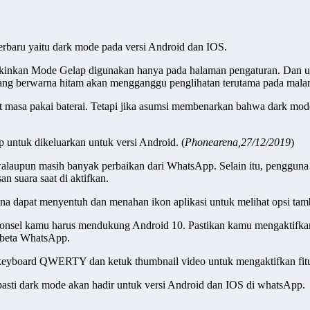
erbaru yaitu dark mode pada versi Android dan IOS.
inkan Mode Gelap digunakan hanya pada halaman pengaturan. Dan untuk
lakang berwarna hitam akan mengganggu penglihatan terutama pada mala
asa pakai baterai. Tetapi jika asumsi membenarkan bahwa dark mode 
 untuk dikeluarkan untuk versi Android. (
Phonearena,27/12/2019
)
 walaupun masih banyak perbaikan dari WhatsApp. Selain itu, penggu
 suara saat di aktifkan.
 dapat menyentuh dan menahan ikon aplikasi untuk melihat opsi tam
 ponsel kamu harus mendukung Android 10. Pastikan kamu mengaktifka
 beta WhatsApp.
 keyboard QWERTY dan ketuk thumbnail video untuk mengaktifkan fit
ra pasti dark mode akan hadir untuk versi Android dan IOS di whatsApp.