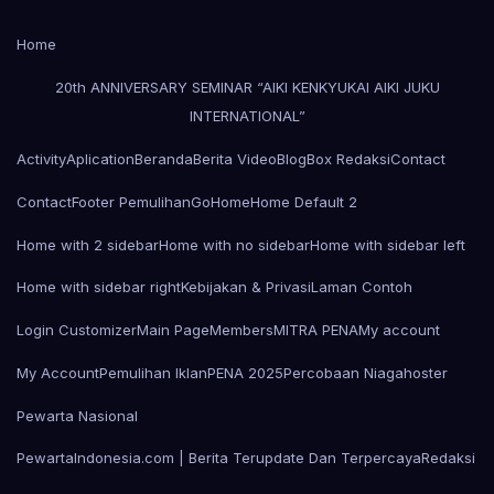
Home
20th ANNIVERSARY SEMINAR “AIKI KENKYUKAI AIKI JUKU
INTERNATIONAL”
Activity
Aplication
Beranda
Berita Video
Blog
Box Redaksi
Contact
Contact
Footer Pemulihan
Go
Home
Home Default 2
Home with 2 sidebar
Home with no sidebar
Home with sidebar left
Home with sidebar right
Kebijakan & Privasi
Laman Contoh
Login Customizer
Main Page
Members
MITRA PENA
My account
My Account
Pemulihan Iklan
PENA 2025
Percobaan Niagahoster
Pewarta Nasional
PewartaIndonesia.com | Berita Terupdate Dan Terpercaya
Redaksi