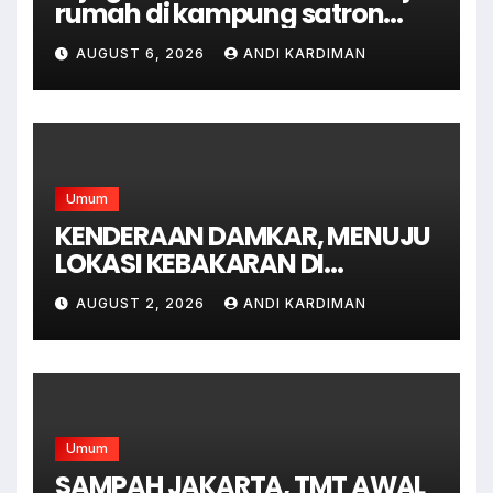
rumah di kampung satron
sodonghilir .
AUGUST 6, 2026
ANDI KARDIMAN
Umum
KENDERAAN DAMKAR, MENUJU
LOKASI KEBAKARAN DI
JAGAKARSA JAKARTA
AUGUST 2, 2026
ANDI KARDIMAN
SELATAN
Umum
SAMPAH JAKARTA, TMT AWAL