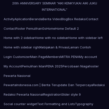
20th ANNIVERSARY SEMINAR “AIKI KENKYUKAI AIKI JUKU
INTERNATIONAL”
Activity
Aplication
Beranda
Berita Video
Blog
Box Redaksi
Contact
Contact
Footer Pemulihan
Go
Home
Home Default 2
Home with 2 sidebar
Home with no sidebar
Home with sidebar left
Home with sidebar right
Kebijakan & Privasi
Laman Contoh
Login Customizer
Main Page
Members
MITRA PENA
My account
My Account
Pemulihan Iklan
PENA 2025
Percobaan Niagahoster
Pewarta Nasional
PewartaIndonesia.com | Berita Terupdate Dan Terpercaya
Redaksi
Redaksi Pewarta Nasional
Registration
Slider style 9
Social counter widget
Text Formatting and Lists
Typography