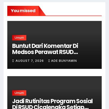
You missed
Umum
Buntut Dari Komentar Di
Medsos Perawat RSUD
Cicalengka Di Non Aktifkan
AUGUST 7, 2026
ADE BUNYAMIN
Umum
Jadi Rutinitas Program Sosial
Di RSUD Cicalengka Setiap