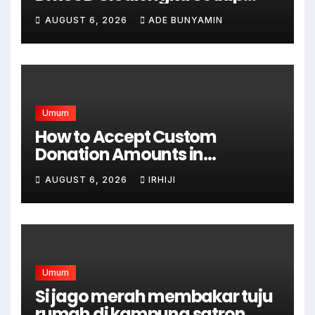
Bulan Gelar Sunatan Massal
AUGUST 6, 2026
ADE BUNYAMIN
Bagi Masyarakat Tidak
Mampu
Umum
How to Accept Custom
Donation Amounts in
WordPress with Stripe
AUGUST 6, 2026
IRHIJI
Umum
Si jago merah membakar tuju
rumah di kampung satron