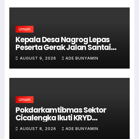
Umum
Kepala Desa Nagrog Lepas
Peserta Gerak Jalan Santai
dalam Rangka HUT RI ke-81
AUGUST 9, 2026
ADE BUNYAMIN
Umum
Pokdarkamtibmas Sektor
Cicalengka Ikuti KRYD
Gabungan Bersama TNI-Polri,
AUGUST 8, 2026
ADE BUNYAMIN
Satpol PP dan Linmas, Demi