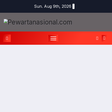
Sun. Aug 9th, 2026