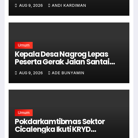
AUSTRALIA
AUG 9, 2026
ANDI KARDIMAN
Umum
Kepala Desa Nagrog Lepas
Peserta Gerak Jalan Santai
dalam Rangka HUT RI ke-81
AUG 9, 2026
ADE BUNYAMIN
Umum
Pokdarkamtibmas Sektor
Cicalengka Ikuti KRYD
Gabungan Bersama TNI-Polri,