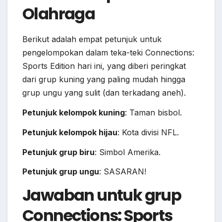
Olahraga
Berikut adalah empat petunjuk untuk
pengelompokan dalam teka-teki Connections:
Sports Edition hari ini, yang diberi peringkat
dari grup kuning yang paling mudah hingga
grup ungu yang sulit (dan terkadang aneh).
Petunjuk kelompok kuning
: Taman bisbol.
Petunjuk kelompok hijau
: Kota divisi NFL.
Petunjuk grup biru
: Simbol Amerika.
Petunjuk grup ungu
: SASARAN!
Jawaban untuk grup
Connections: Sports