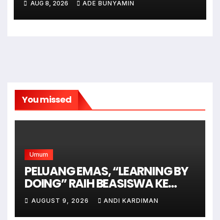
AUG 8, 2026
ADE BUNYAMIN
Satpol PP dan Linmas, Demi
Terciptanya Keamana Dan
Ketertiban
You missed
Umum
PELUANG EMAS, “LEARNING BY
DOING” RAIH BEASISWA KE
AUSTRALIA
AUGUST 9, 2026
ANDI KARDIMAN