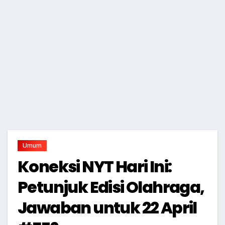
Umum
Koneksi NYT Hari Ini:
Petunjuk Edisi Olahraga,
Jawaban untuk 22 April