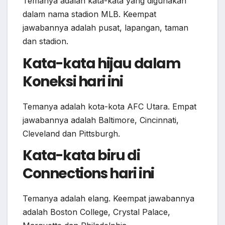
Temanya adalah kata-kata yang digunakan
dalam nama stadion MLB. Keempat
jawabannya adalah pusat, lapangan, taman
dan stadion.
Kata-kata hijau dalam
Koneksi hari ini
Temanya adalah kota-kota AFC Utara. Empat
jawabannya adalah Baltimore, Cincinnati,
Cleveland dan Pittsburgh.
Kata-kata biru di
Connections hari ini
Temanya adalah elang. Keempat jawabannya
adalah Boston College, Crystal Palace,